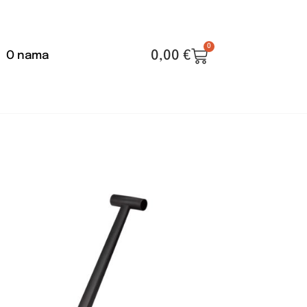
0
0,00
€
O nama