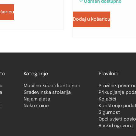
Odmah dostupno
ošaricu
Dodaj u košaricu
to
Kategorije
Pravilnici
a
Mobilne kuće i kontejneri
Pravilnik privatn
a
Građevinska stolarija
Prikupljanje pod
Najam alata
Kolačići
t
Nekretnine
Korištenje poda
Sigurnost
Opći uvjeti posl
Raskid ugovora