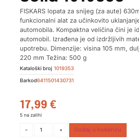
FISKARS lopata za snijeg (za aute) 630
funkcionalni alat za učinkovito uklanjanj
automobila. Kompaktna veličina čini je 
automobil. Izrađena je od izdržljivih mat
upotrebu. Dimenzije: visina 105 mm, dul
220 mm Težina: 500 g
Kataloški broj
1019353
Barkod
6411501430731
17,99
€
5 na zalihi
-
+
Dodaj u košaricu