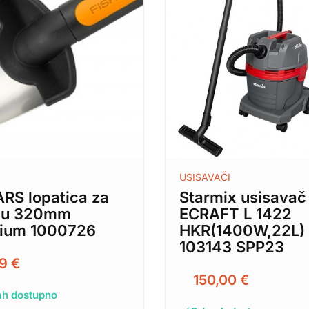
USISAVAČI
RS lopatica za
Starmix usisavač
ju 320mm
ECRAFT L 1422
ium 1000726
HKR(1400W,22L)
103143 SPP23
99
€
150,00
€
h dostupno