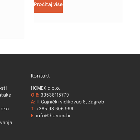
Pročitaj više
Kontakt
osti
HOMEX d.o.o.
ataka
OIB:
33538115779
A:
II. Gajnički vidikovac 8, Zagreb
taka
T:
+385 98 606 999
E:
info@homex.hr
ovanja