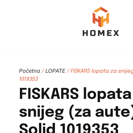
Početna
LOPATE
/
/ FISKARS lopata za snije
1019353
FISKARS lopata
snijeg (za aut
Solid 1019353