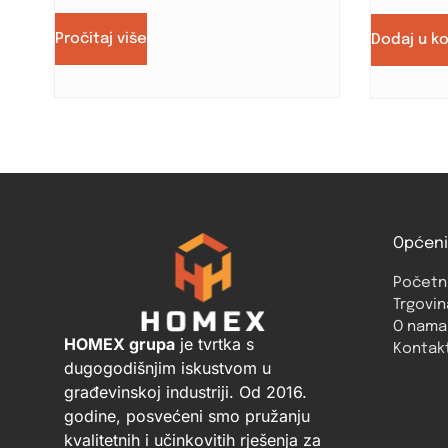
Pročitaj više
Dodaj u k
Općeni
Početn
Trgovin
O nama
HOMEX grupa
je tvrtka s
Kontak
dugogodišnjim iskustvom u
građevinskoj industriji. Od 2016.
godine, posvećeni smo pružanju
kvalitetnih i učinkovitih rješenja za