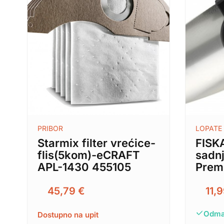
PRIBOR
LOPATE
Starmix filter vrećice-
FISKA
flis(5kom)-eCRAFT
sadn
APL-1430 455105
Prem
45,79
€
11,
Odma
Dostupno na upit