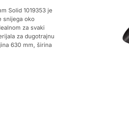
mm Solid 1019353 je
e snijega oko
idealnom za svaki
erijala za dugotrajnu
jina 630 mm, širina