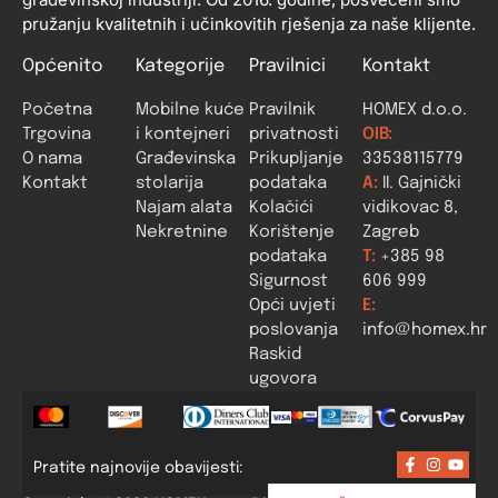
pružanju kvalitetnih i učinkovitih rješenja za naše klijente.
Općenito
Kategorije
Pravilnici
Kontakt
Početna
Mobilne kuće
Pravilnik
HOMEX d.o.o.
Trgovina
i kontejneri
privatnosti
OIB:
O nama
Građevinska
Prikupljanje
33538115779
Kontakt
stolarija
podataka
A:
II. Gajnički
Najam alata
Kolačići
vidikovac 8,
Nekretnine
Korištenje
Zagreb
podataka
T:
+385 98
Sigurnost
606 999
Opći uvjeti
E:
poslovanja
info@homex.hr
Raskid
ugovora
Pratite najnovije obavijesti: