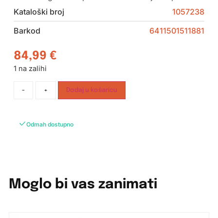
Kataloški broj
1057238
Barkod
6411501511881
84,99
€
1 na zalihi
-
+
Dodaj u košaricu
Odmah dostupno
Moglo bi vas zanimati