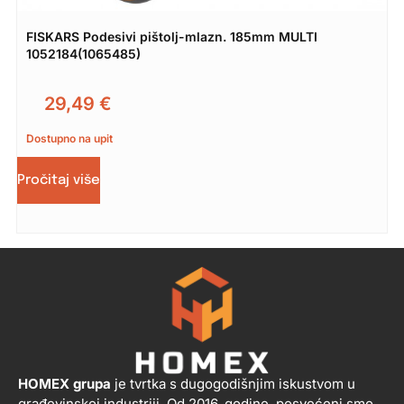
FISKARS Podesivi pištolj-mlazn. 185mm MULTI
1052184(1065485)
29,49
€
Dostupno na upit
Pročitaj više
HOMEX grupa
je tvrtka s dugogodišnjim iskustvom u
građevinskoj industriji. Od 2016. godine, posvećeni smo