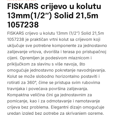
FISKARS crijevo u kolutu
13mm(1/2″) Solid 21,5m
1057238
FISKARS crijevo u kolutu 13mm (1/2″) Solid 21,5m
1057238 je praktičan vrtni kolut sa crijevom koji
uključuje sve potrebne komponente za jednostavno
zalijevanje vrtova, dvorišta i terasa po pristupačnoj
cijeni. Opremljen je podesivom mlaznicom i
priključkom za slavinu s više navoja, što
omogućuje jednostavno pokretanje navodnjavanja.
Kolut se može slobodno horizontalno postaviti i
rotirati za 360°, čime se pristupa svim rubovima
travnjaka i povećava površina zalijevanja.
Kompaktna veličina čini ga jednostavnim za
pomicanje, kao i za odmotavanje i namotavanje
crijeva bez problema. Elegantni dizajn omogućuje
uredan izgled bez potrebe za skrivanjem opreme.