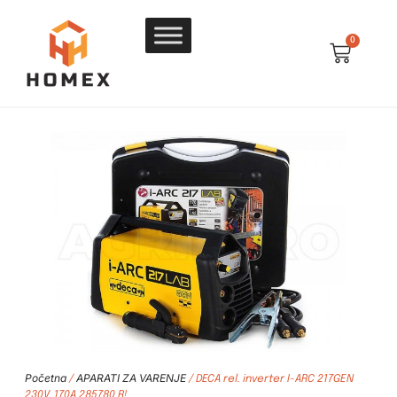
0
Početna
APARATI ZA VARENJE
/
/ DECA rel. inverter I-ARC 217GEN
230V, 170A 285780 R!