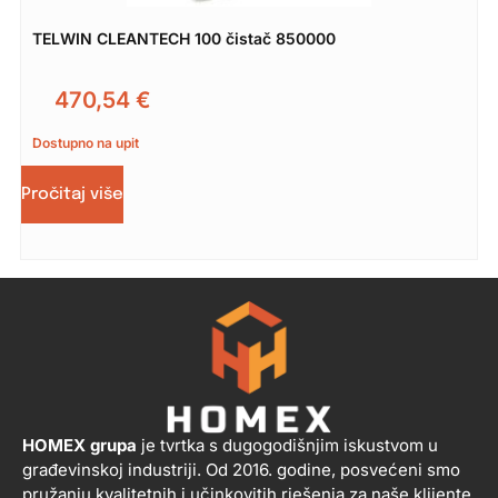
TELWIN CLEANTECH 100 čistač 850000
470,54
€
Dostupno na upit
Pročitaj više
HOMEX grupa
je tvrtka s dugogodišnjim iskustvom u
građevinskoj industriji. Od 2016. godine, posvećeni smo
pružanju kvalitetnih i učinkovitih rješenja za naše klijente.