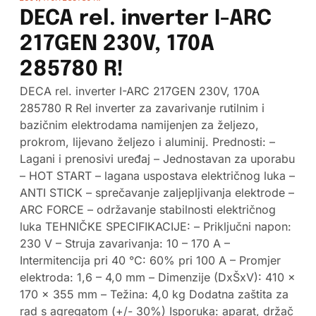
DECA rel. inverter I-ARC
217GEN 230V, 170A
285780 R!
DECA rel. inverter I-ARC 217GEN 230V, 170A
285780 R Rel inverter za zavarivanje rutilnim i
bazičnim elektrodama namijenjen za željezo,
prokrom, lijevano željezo i aluminij. Prednosti: –
Lagani i prenosivi uređaj – Jednostavan za uporabu
– HOT START – lagana uspostava električnog luka –
ANTI STICK – sprečavanje zaljepljivanja elektrode –
ARC FORCE – održavanje stabilnosti električnog
luka TEHNIČKE SPECIFIKACIJE: – Priključni napon:
230 V – Struja zavarivanja: 10 – 170 A –
Intermitencija pri 40 °C: 60% pri 100 A – Promjer
elektroda: 1,6 – 4,0 mm – Dimenzije (DxŠxV): 410 x
170 x 355 mm – Težina: 4,0 kg Dodatna zaštita za
rad s agregatom (+/- 30%) Isporuka: aparat, držač