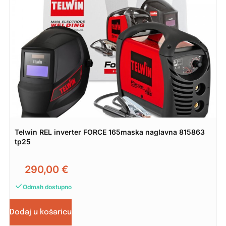
Telwin REL inverter FORCE 165maska naglavna 815863
tp25
290,00
€
Odmah dostupno
Dodaj u košaricu