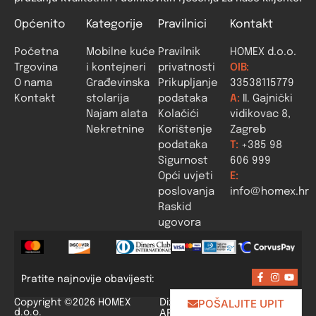
Općenito
Kategorije
Pravilnici
Kontakt
Početna
Mobilne kuće
Pravilnik
HOMEX d.o.o.
Trgovina
i kontejneri
privatnosti
OIB:
O nama
Građevinska
Prikupljanje
33538115779
Kontakt
stolarija
podataka
A:
II. Gajnički
Najam alata
Kolačići
vidikovac 8,
Nekretnine
Korištenje
Zagreb
podataka
T:
+385 98
Sigurnost
606 999
Opći uvjeti
E:
poslovanja
info@homex.hr
Raskid
ugovora
Pratite najnovije obavijesti:
Dizajn i izrada:
POŠALJITE UPIT
Copyright ©2026 HOMEX
APLIKACIJE
.HR
d.o.o.