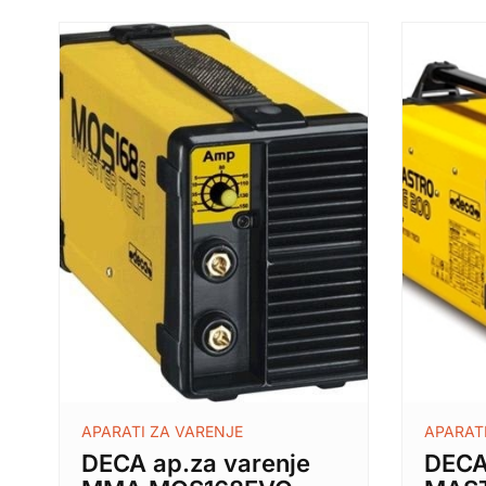
APARATI ZA VARENJE
APARAT
DECA ap.za varenje
DECA