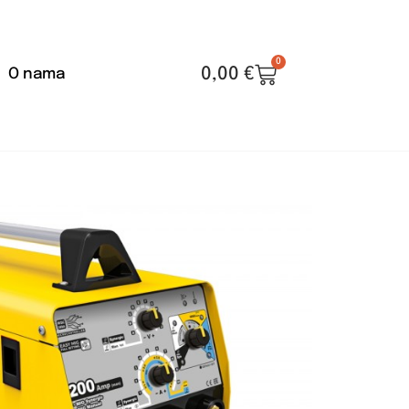
0
0,00
€
O nama