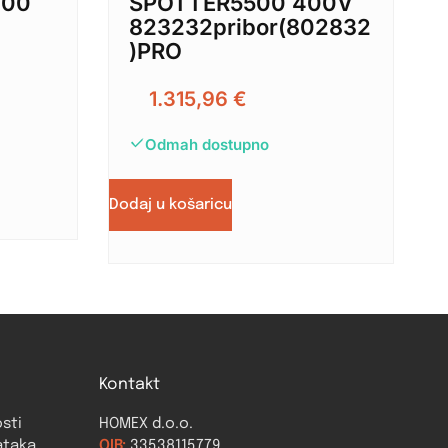
200
SPOTTER5500 400V
823232pribor(802832
)PRO
1.315,96
€
Odmah dostupno
Dodaj u košaricu
Kontakt
osti
HOMEX d.o.o.
ataka
OIB:
33538115779