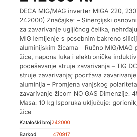
DECA MIG/MAG inverter MIGA 220, 230V,
242000) Značajke: – Sinergijski osnov
za zavarivanje ugljičnog čelika, nehrđaju
MIG lemljenje s posebnim bakreno silici
aluminijskim žicama – Ručno MIG/MAG 
žice, napona luka i elektroničke indukt
podešavanje struje zavarivanja – TIG DC
struje zavarivanja; podržava zavarivanj
aluminija – Promjena vanjskog polaritet
zavarivanje žicom NO GAS Dimenzije: 
Masa: 10 kg Isporuka uključuje: gorionik,
žice
Kataloški broj
242000
Barkod
470917