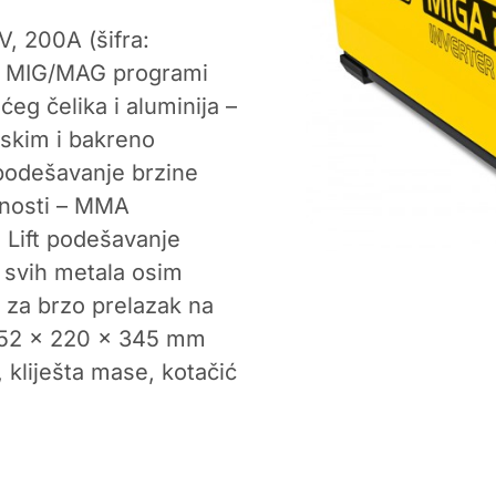
 200A (šifra:
ni MIG/MAG programi
ćeg čelika i aluminija –
jskim i bakreno
podešavanje brzine
ivnosti – MMA
 Lift podešavanje
e svih metala osim
a za brzo prelazak na
452 x 220 x 345 mm
 kliješta mase, kotačić