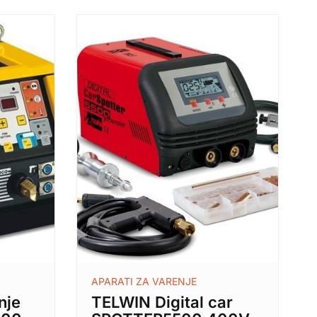
APARATI ZA VARENJE
nje
TELWIN Digital car