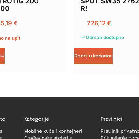
ROTIG 200
SPOT SW35 276
000
R!
45,19
€
726,12
€
Odmah dostupno
o na upit
iše
Dodaj u košaricu
to
Kategorije
Pravilnici
a
Mobilne kuće i kontejneri
Pravilnik privatn
a
Građevinska stolarija
Prikupljanje pod