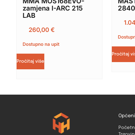
MMA MOS168EVO-
MAST
zamjena I-ARC 215
284
LAB
1.0
260,00
€
Dostupn
Dostupno na upit
Pročitaj v
Pročitaj više
Općeni
Početn
Trgovin