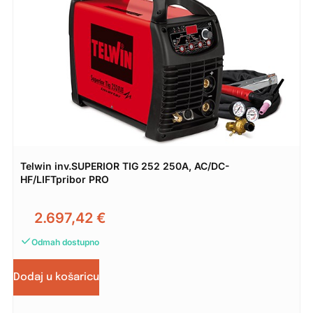
Telwin inv.SUPERIOR TIG 252 250A, AC/DC-
HF/LIFTpribor PRO
2.697,42
€
Odmah dostupno
Dodaj u košaricu