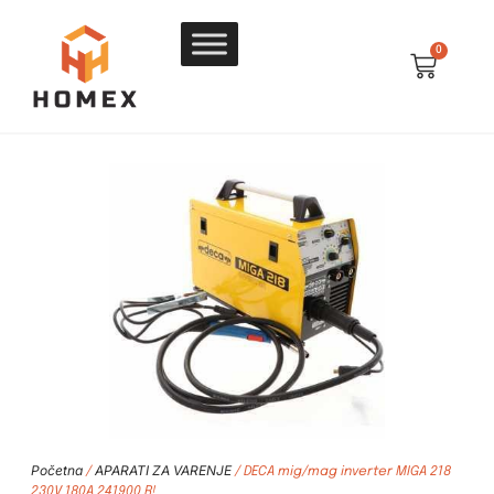
0
Početna
APARATI ZA VARENJE
/
/ DECA mig/mag inverter MIGA 218
230V 180A 241900 R!