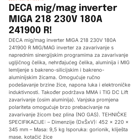
DECA mig/mag inverter
MIGA 218 230V 180A
241900 R!
DECA mig/mag inverter MIGA 218 230V 180A
241900 R MIG/MAG inverter za zavarivanje s
naprednim sinergijskim programima za zavarivanje
ugljičnog čelika, nehrđajućeg čelika, aluminija i MIG
lemljenje s bakreno-silicijskim i bakreno-
aluminijskim žicama. Omogućuje ručno
podešavanje brzine žice, napona luka i elektroničke
induktivnosti. Također podržava MMA i TIG DC Lift
zavarivanje (osim aluminija). Vanjska promjena
polariteta omogućuje brzo prebacivanje na
zavarivanje žicom bez plina (NO GAS). TEHNIČKE
SPECIFIKACIJE: – Dimenzije (DxŠxV): 452 x 220 x
345 mm – Masa: 9,5 kg Isporuka: gorionik, kliješta
mase, kotačić žice