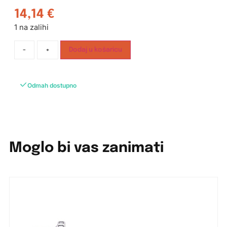
14,14
€
1 na zalihi
-
+
Dodaj u košaricu
Odmah dostupno
Moglo bi vas zanimati