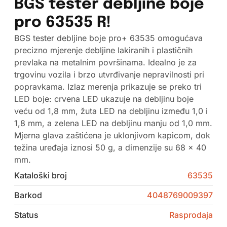
BGS tester debljine boje
pro 63535 R!
BGS tester debljine boje pro+ 63535 omogućava
precizno mjerenje debljine lakiranih i plastičnih
prevlaka na metalnim površinama. Idealno je za
trgovinu vozila i brzo utvrđivanje nepravilnosti pri
popravkama. Izlaz merenja prikazuje se preko tri
LED boje: crvena LED ukazuje na debljinu boje
veću od 1,8 mm, žuta LED na debljinu između 1,0 i
1,8 mm, a zelena LED na debljinu manju od 1,0 mm.
Mjerna glava zaštićena je uklonjivom kapicom, dok
težina uređaja iznosi 50 g, a dimenzije su 68 x 40
mm.
Kataloški broj
63535
Barkod
4048769009397
Status
Rasprodaja