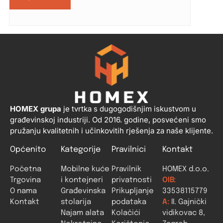
HOMEX grupa
je tvrtka s dugogodišnjim iskustvom u
građevinskoj industriji. Od 2016. godine, posvećeni smo
pružanju kvalitetnih i učinkovitih rješenja za naše klijente.
Općenito
Kategorije
Pravilnici
Kontakt
Početna
Mobilne kuće
Pravilnik
HOMEX d.o.o.
Trgovina
i kontejneri
privatnosti
OIB:
O nama
Građevinska
Prikupljanje
33538115779
Kontakt
stolarija
podataka
A:
II. Gajnički
Najam alata
Kolačići
vidikovac 8,