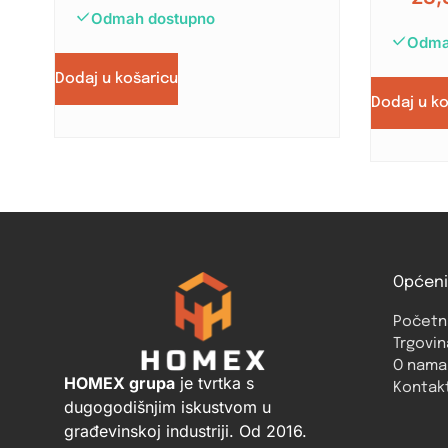
Odmah dostupno
Odma
Dodaj u košaricu
Dodaj u k
Općeni
Početn
Trgovin
O nama
HOMEX grupa
je tvrtka s
Kontak
dugogodišnjim iskustvom u
građevinskoj industriji. Od 2016.