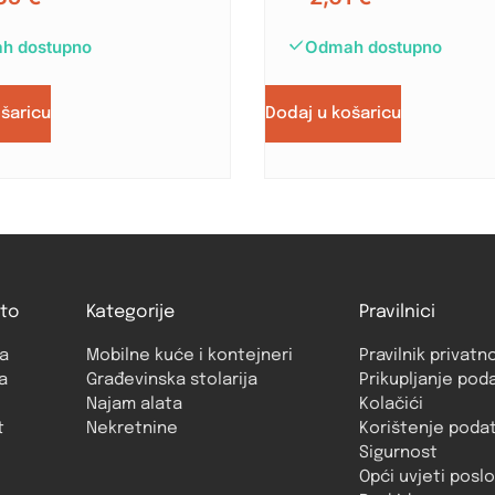
h dostupno
Odmah dostupno
ošaricu
Dodaj u košaricu
to
Kategorije
Pravilnici
a
Mobilne kuće i kontejneri
Pravilnik privatn
a
Građevinska stolarija
Prikupljanje pod
Najam alata
Kolačići
t
Nekretnine
Korištenje poda
Sigurnost
Opći uvjeti posl