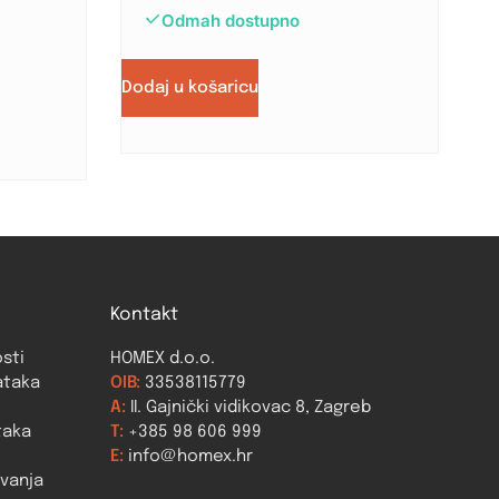
Odmah dostupno
Dodaj u košaricu
Kontakt
osti
HOMEX d.o.o.
ataka
OIB:
33538115779
A:
II. Gajnički vidikovac 8, Zagreb
taka
T:
+385 98 606 999
E:
info@homex.hr
ovanja