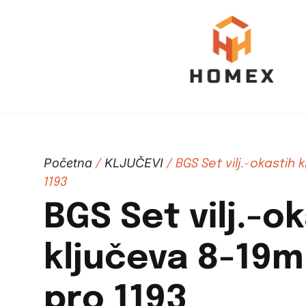
Početna
KLJUČEVI
/
/ BGS Set vilj.-okastih 
1193
BGS Set vilj.-o
ključeva 8-19m
pro 1193