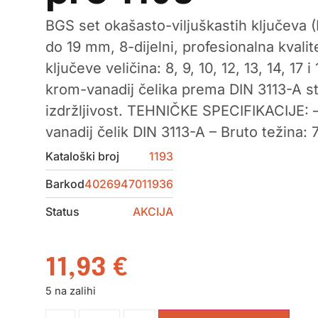
BGS set okašasto-viljuškastih ključeva (D
do 19 mm, 8-dijelni, profesionalna kvalite
ključeve veličina: 8, 9, 10, 12, 13, 14, 17
krom-vanadij čelika prema DIN 3113-A s
izdržljivost. TEHNIČKE SPECIFIKACIJE: –
vanadij čelik DIN 3113-A – Bruto težina: 
Kataloški broj
1193
Barkod
4026947011936
Status
AKCIJA
11,93
€
5 na zalihi