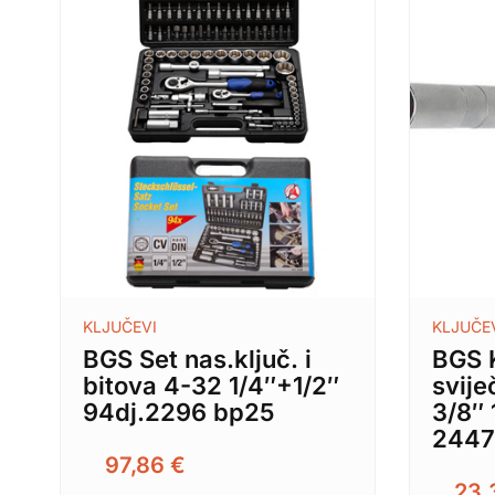
KLJUČEVI
KLJUČE
BGS Set nas.ključ. i
BGS K
bitova 4-32 1/4″+1/2″
svij
94dj.2296 bp25
3/8″ 
244
97,86
€
23,