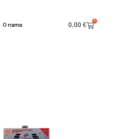
0
0,00
€
O nama