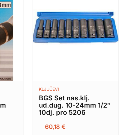
KLJUČEVI
BGS Set nas.klj.
mm
ud.dug. 10-24mm 1/2″
10dj. pro 5206
60,18
€