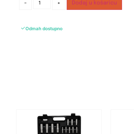
-
+
Dodaj u košaricu
Odmah dostupno