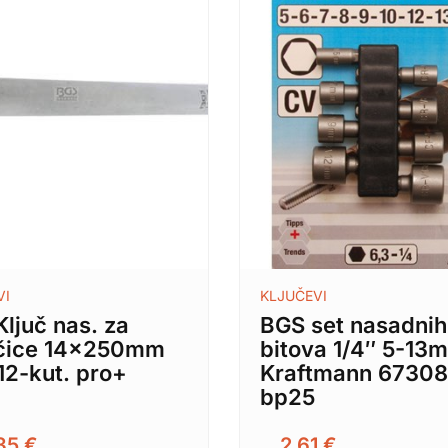
VI
KLJUČEVI
ljuč nas. za
BGS set nasadnih
ečice 14x250mm
bitova 1/4″ 5-13
12-kut. pro+
Kraftmann 67308
7
bp25
35
€
2,61
€