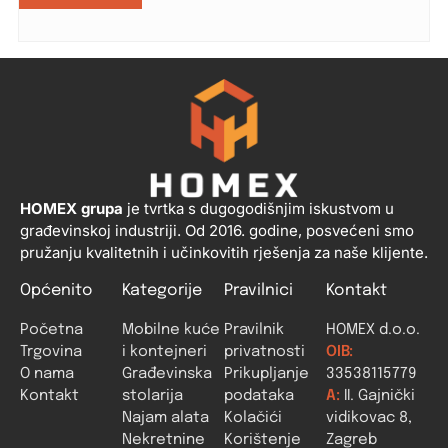
HOMEX grupa
je tvrtka s dugogodišnjim iskustvom u
građevinskoj industriji. Od 2016. godine, posvećeni smo
pružanju kvalitetnih i učinkovitih rješenja za naše klijente.
Općenito
Kategorije
Pravilnici
Kontakt
Početna
Mobilne kuće
Pravilnik
HOMEX d.o.o.
Trgovina
i kontejneri
privatnosti
OIB:
O nama
Građevinska
Prikupljanje
33538115779
Kontakt
stolarija
podataka
A:
II. Gajnički
Najam alata
Kolačići
vidikovac 8,
Nekretnine
Korištenje
Zagreb