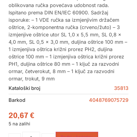
oblikovana ručka povećava udobnost rada.
Ispitano prema DIN EN/IEC 60900. Sadržaj
isporuke: – 1 VDE ručka sa izmjenjivim držačem
oštrice, 2-komponentna ručka (crveno/žuto) – 3
izmjenjive oštrice utor SL 1,0 x 5,5 mm, SL 0,8 x
4,0 mm, SL 0,5 x 3,0 mm, duljina oštrice 100 mm –
1 izmjenjiva oštrica križni prorez PH2, duljina
oštrice 100 mm – 1 izmjenjiva oštrica križni prorez
PH1, duljina oštrice 80 mm – 1 ključ za razvodni
ormar, četverokut, 8 mm – 1 ključ za razvodni
ormar, trokut, 9 mm
Kataloški broj
35813
Barkod
4048769075729
20,67
€
5 na zalihi