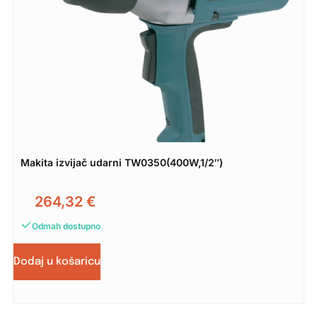
Makita izvijač udarni TW0350(400W,1/2″)
264,32
€
Odmah dostupno
Dodaj u košaricu