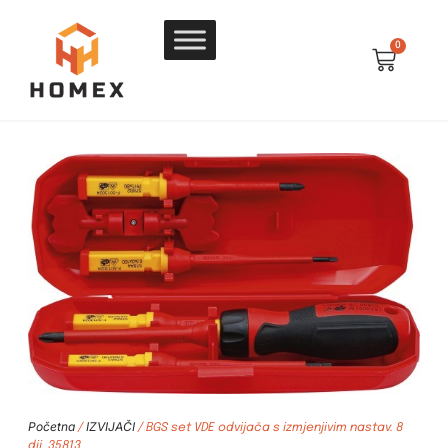
0
Početna
IZVIJAČI
/
/ BGS set VDE odvijača s izmjenjivim nastav. 8
dij. 35813