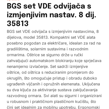
BGS set VDE odvijača s
izmjenjivim nastav. 8 dij.
35813
BGS set VDE odvijača s izmjenjivim nastavcima, 8
dijelova, model 35813. Kompaktni set VDE alata
posebno pogodan za električare, idealan za rad na
gradilištima, solarnim sustavima i razvodnim
ormarima. Oštrice se sigurno drže u ručki
zahvaljujući automatskom blokiranju koje sprječava
nenamjerno izvlačenje. Set sadrži izmjenjive
oštrice, od oštrica s reduciranim promjerom do
okruglih, što omogućuje pristup i obradu duboko
ugrađenih vijčanih i opružnih elemenata. Uključena
su dva ključa za aktiviranje sustava zaključavanja
razvodnog ormara. Svi alati su sigurni i organizirani
u robusnom i praktičnom plastičnom kućištu, što
čini set idealnim za mobilnu upotrebu. Ergonomski