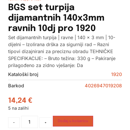
BGS set turpija
dijamantnih 140x3mm
ravnih 10dj pro 1920
Set dijamantnih turpija | ravne | 140 x 3 mm | 10-
dijelni – Izolirana drška za sigurniji rad – Razni
tipovi dizajnirani za preciznu obradu TEHNIČKE
SPECIFIKACIJE: – Bruto težina: 330 g – Pakiranje
prilagođeno za zidno vješanje: Da
Kataloški broj
1920
Barkod
4026947019208
14,24
€
5 na zalihi
Dodaj u košaricu
-
+