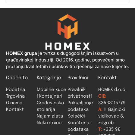
HOMEX grupa
je tvrtka s dugogodišnjim iskustvom u
građevinskoj industriji. Od 2016. godine, posvećeni smo
pružanju kvalitetnih i učinkovitih rješenja za naše klijente.
Općenito
Kategorije
Pravilnici
Kontakt
Početna
Mobilne kuće
Pravilnik
HOMEX d.o.o.
Trgovina
i kontejneri
privatnosti
OIB:
O nama
Građevinska
Prikupljanje
33538115779
Kontakt
stolarija
podataka
A:
II. Gajnički
Najam alata
Kolačići
vidikovac 8,
Nekretnine
Korištenje
Zagreb
podataka
T:
+385 98