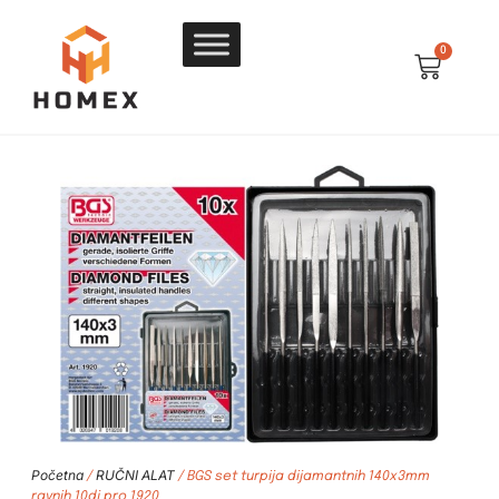
0
Početna
RUČNI ALAT
/
/ BGS set turpija dijamantnih 140x3mm
ravnih 10dj pro 1920