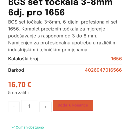
BGS set točkala 3-8mm
6dj. pro 1656
BGS set točkala 3-8mm, 6-djelni profesionalni set
1656. Komplet preciznih točkala za mjerenje i
podešavanje s rasponom od 3 do 8 mm.
Namijenjen za profesionalnu upotrebu u različitim
industrijskim i tehničkim primjenama.
Kataloški broj
1656
Barkod
4026947016566
16,70
€
5 na zalihi
Dodaj u košaricu
-
+
Odmah dostupno