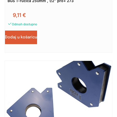
BGS T-ručica 250mm , 1/2″ pro+ 273
9,11
€
Odmah dostupno
Dodaj u košaricu