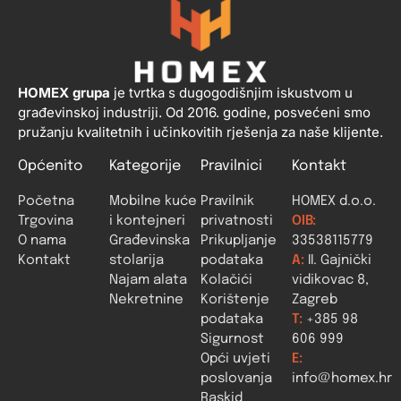
HOMEX grupa
je tvrtka s dugogodišnjim iskustvom u
građevinskoj industriji. Od 2016. godine, posvećeni smo
pružanju kvalitetnih i učinkovitih rješenja za naše klijente.
Općenito
Kategorije
Pravilnici
Kontakt
Početna
Mobilne kuće
Pravilnik
HOMEX d.o.o.
Trgovina
i kontejneri
privatnosti
OIB:
O nama
Građevinska
Prikupljanje
33538115779
Kontakt
stolarija
podataka
A:
II. Gajnički
Najam alata
Kolačići
vidikovac 8,
Nekretnine
Korištenje
Zagreb
podataka
T:
+385 98
Sigurnost
606 999
Opći uvjeti
E:
poslovanja
info@homex.hr
Raskid