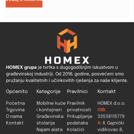
HOMEX grupa
je tvrtka s dugogodišnjim iskustvom u
građevinskoj industriji. Od 2016. godine, posvećeni smo
pružanju kvalitetnih i učinkovitih rješenja za naše klijente.
Općenito
Kategorije
Pravilnici
Kontakt
Početna
Mobilne kuće
Pravilnik
HOMEX d.o.o.
Trgovina
i kontejneri
privatnosti
OIB:
O nama
Građevinska
Prikupljanje
33538115779
Kontakt
stolarija
podataka
A:
II. Gajnički
Najam alata
Kolačići
vidikovac 8,