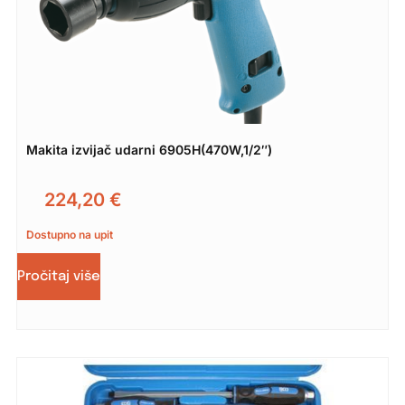
Makita izvijač udarni 6905H(470W,1/2″)
224,20
€
Dostupno na upit
Pročitaj više