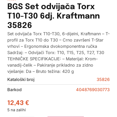
BGS Set odvijača Torx
T10-T30 6dj. Kraftmann
35826
Set odvijača Torx T10-T30, 6-dijelni, Kraftmann – T-
profil za Torx T10 do T30 – Crno završeni T-Star
vrhovi – Ergonomska dvokomponentna ručka
Sadržaj: – Odvijači Torx: T10, T15, T25, T27, T30
TEHNIČKE SPECIFIKACIJE: – Materijal: Krom-
vanadij-čelik – Pakiranje prikladno za zidno
vješanje: Da – Bruto težina: 420 g
Kataloški broj
35826
Barkod
4048769030773
12,43
€
5 na zalihi