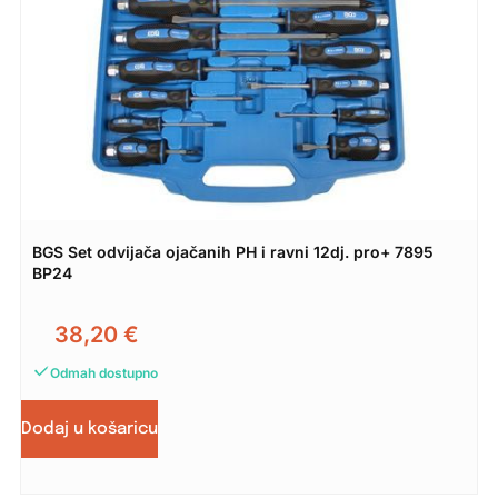
BGS Set odvijača ojačanih PH i ravni 12dj. pro+ 7895
BP24
38,20
€
Odmah dostupno
Dodaj u košaricu