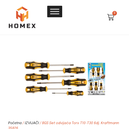
0
Početna
IZVIJAČI
/
/ BGS Set odvijača Torx T10-T30 6dj. Kraftmann
35826