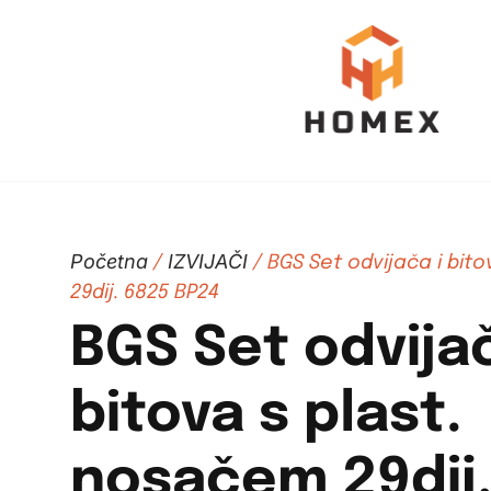
Početna
IZVIJAČI
/
/ BGS Set odvijača i bit
29dij. 6825 BP24
BGS Set odvijač
bitova s plast.
nosačem 29dij