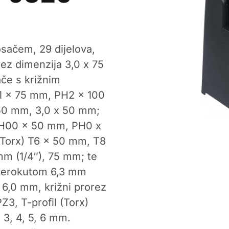
osačem, 29 dijelova,
rez dimenzija 3,0 x 75
če s križnim
1 x 75 mm, PH2 x 100
 50 mm, 3,0 x 50 mm;
 PH00 x 50 mm, PH0 x
(Torx) T6 x 50 mm, T8
mm (1/4″), 75 mm; te
sterokutom 6,3 mm
– 6,0 mm, križni prorez
Z3, T-profil (Torx)
 3, 4, 5, 6 mm.