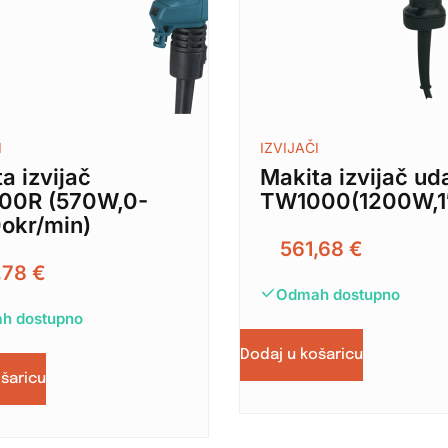
I
IZVIJAČI
a izvijač
Makita izvijač ud
00R (570W,0-
TW1000(1200W,1
okr/min)
561,68
€
,78
€
Odmah dostupno
h dostupno
Dodaj u košaricu
ošaricu