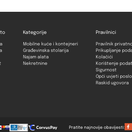
to
Kategorije
Pravilnici
a
Mobilne kuće i kontejneri
Pravilnik privatn
a
Građevinska stolarija
Prikupljanje pod
Najam alata
Kolačići
t
Nekretnine
Korištenje poda
Sigurnost
Opći uvjeti posl
Raskid ugovora
Pratite najnovije obavijesti: