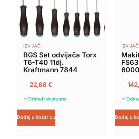
IZVIJAČI
IZVIJAČ
BGS Set odvijača Torx
Makit
T6-T40 11dj.
FS63
Kraftmann 7844
6000
22,68
€
142
Odmah dostupno
Odma
Dodaj u košaricu
Dodaj u k