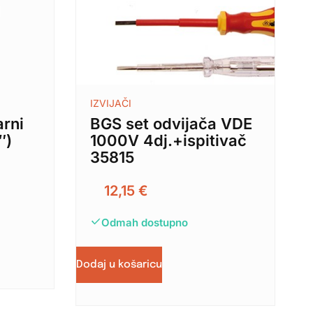
IZVIJAČI
arni
BGS set odvijača VDE
″)
1000V 4dj.+ispitivač
35815
12,15
€
Odmah dostupno
Dodaj u košaricu