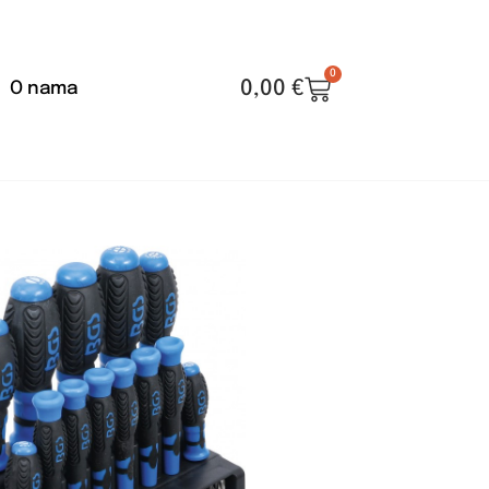
0
0,00
€
O nama