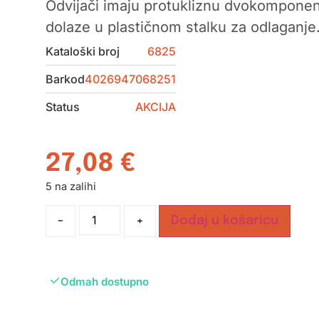
Odvijači imaju protukliznu dvokomponent
dolaze u plastičnom stalku za odlaganje
Kataloški broj
6825
Barkod
4026947068251
Status
AKCIJA
27,08
€
5 na zalihi
-
+
Dodaj u košaricu
Odmah dostupno