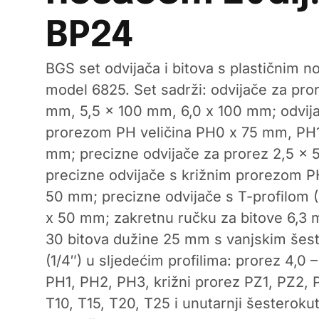
BP24
BGS set odvijača i bitova s plastičnim n
model 6825. Set sadrži: odvijače za pro
mm, 5,5 x 100 mm, 6,0 x 100 mm; odvija
prorezom PH veličina PH0 x 75 mm, PH
mm; precizne odvijače za prorez 2,5 x
precizne odvijače s križnim prorezom
50 mm; precizne odvijače s T-profilom 
x 50 mm; zakretnu ručku za bitove 6,3 
30 bitova dužine 25 mm s vanjskim še
(1/4″) u sljedećim profilima: prorez 4,0 
PH1, PH2, PH3, križni prorez PZ1, PZ2, P
T10, T15, T20, T25 i unutarnji šesterokut