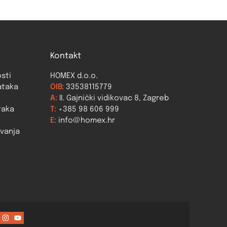
Kontakt
osti
HOMEX d.o.o.
ataka
OIB:
33538115779
A:
II. Gajnički vidikovac 8, Zagreb
taka
T:
+385 98 606 999
E:
info@homex.hr
ovanja