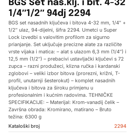
BGS Set nas.klj. i bit. 4-32
1/4″1/2″ 94dj 2294
BGS set nasadnih ključeva i bitova 4-32 mm, 1/4″ +
1/2″ ulaz, 94-dijelni, šifra 2294. Umetci u Super
Lock izvedbi s valovitim profilom za sigurno
prianjanje. Set uključuje precizne alate za različite
vrste vijaka i matica: – alat s ulazom 6,3 mm (1/4″) i
12,5 mm (1/2″) – prebacivi ustavljački ključevi s 72
zupca – razni produžeci, klizna ručka i kardanski
zglobovi – veliki izbor bitova (prorezni, križni, T-
profil, unutarnji šesterokut) – komplet nasadnih
ključeva i bitova za široku primjenu u
profesionalnim i kućnim radovima. TEHNIČKE
SPECIFIKACIJE: – Materijal: Krom-vanadij čelik –
Završna obrada: Kromirano, matirano – Bruto
težina: 6300 g
Kataloški broj
2294