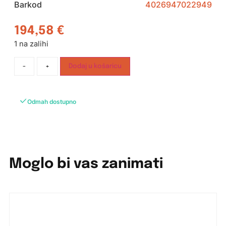
Barkod
4026947022949
194,58
€
1 na zalihi
-
+
Dodaj u košaricu
Odmah dostupno
Moglo bi vas zanimati