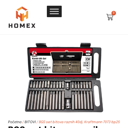
0
Početna
BITOVI
/
/ BGS set bitova raznih 40dj. Kraftmann 7073 bp25