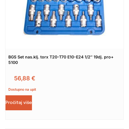
BGS Set nas.klj. torx T20-T70 E10-E24 1/2″ 19dj. pro+
5100
56,88
€
Dostupno na upit
Pročitaj više