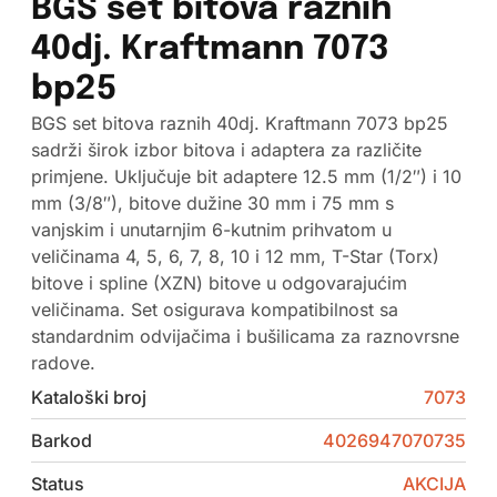
BGS set bitova raznih
40dj. Kraftmann 7073
bp25
BGS set bitova raznih 40dj. Kraftmann 7073 bp25
sadrži širok izbor bitova i adaptera za različite
primjene. Uključuje bit adaptere 12.5 mm (1/2″) i 10
mm (3/8″), bitove dužine 30 mm i 75 mm s
vanjskim i unutarnjim 6-kutnim prihvatom u
veličinama 4, 5, 6, 7, 8, 10 i 12 mm, T-Star (Torx)
bitove i spline (XZN) bitove u odgovarajućim
veličinama. Set osigurava kompatibilnost sa
standardnim odvijačima i bušilicama za raznovrsne
radove.
Kataloški broj
7073
Barkod
4026947070735
Status
AKCIJA