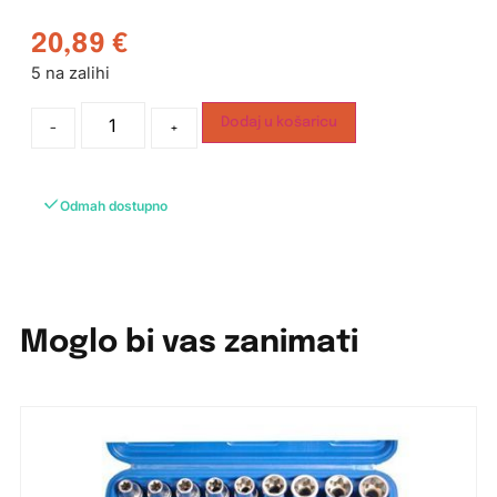
20,89
€
5 na zalihi
Dodaj u košaricu
-
+
Odmah dostupno
Moglo bi vas zanimati