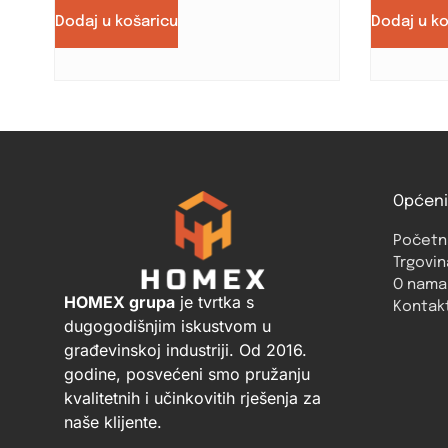
Dodaj u košaricu
Dodaj u k
Općeni
Početn
Trgovin
O nama
HOMEX grupa
je tvrtka s
Kontak
dugogodišnjim iskustvom u
građevinskoj industriji. Od 2016.
godine, posvećeni smo pružanju
kvalitetnih i učinkovitih rješenja za
naše klijente.