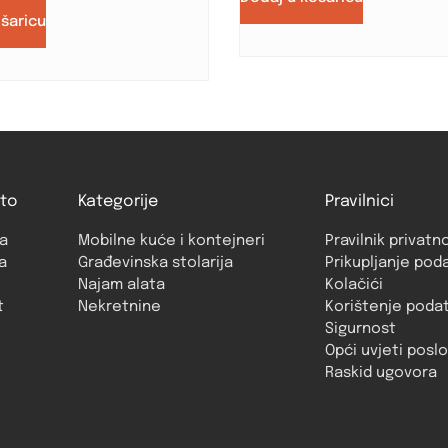
ošaricu
to
Kategorije
Pravilnici
a
Mobilne kuće i kontejneri
Pravilnik privatn
a
Građevinska stolarija
Prikupljanje pod
Najam alata
Kolačići
t
Nekretnine
Korištenje poda
Sigurnost
Opći uvjeti posl
Raskid ugovora