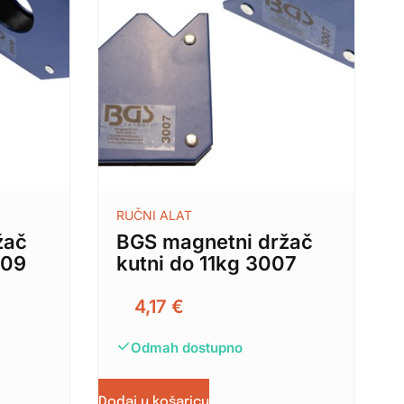
RUČNI ALAT
žač
BGS magnetni držač
009
kutni do 11kg 3007
4,17
€
Odmah dostupno
Dodaj u košaricu