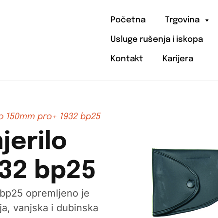
Početna
Trgovina
Usluge rušenja i iskopa
Kontakt
Karijera
o 150mm pro+ 1932 bp25
jerilo
32 bp25
bp25 opremljeno je
a, vanjska i dubinska