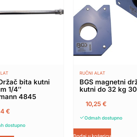
ALAT
RUČNI ALAT
ržač bita kutni
BGS magnetni dr
m 1/4″
kutni do 32 kg 3
tmann 4845
10,25
€
84
€
Odmah dostupno
h dostupno
Dodaj u košaricu