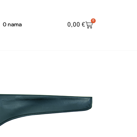
0
0,00
€
O nama