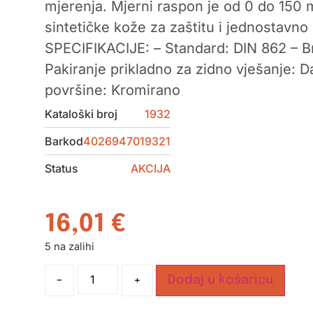
mjerenja. Mjerni raspon je od 0 do 150 
sintetičke kože za zaštitu i jednostavn
SPECIFIKACIJE: – Standard: DIN 862 – Br
Pakiranje prikladno za zidno vješanje: 
površine: Kromirano
Kataloški broj
1932
Barkod
4026947019321
Status
AKCIJA
16,01
€
5 na zalihi
-
+
Dodaj u košaricu