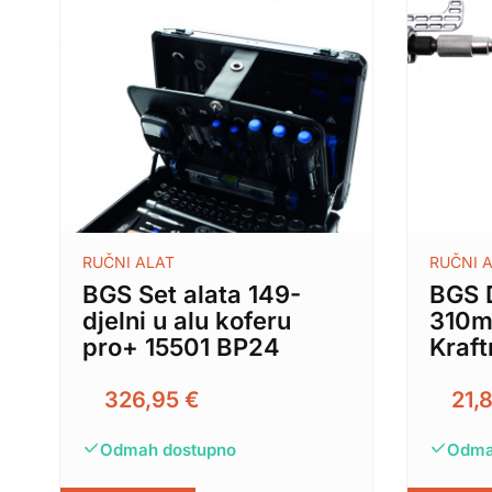
RUČNI ALAT
RUČNI 
BGS Set alata 149-
BGS D
djelni u alu koferu
310m
pro+ 15501 BP24
Kraf
326,95
€
21,
Odmah dostupno
Odma