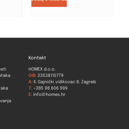
Kontakt
osti
HOMEX d.o.o.
ataka
OIB:
33538115779
A:
II. Gajnički vidikovac 8, Zagreb
taka
T:
+385 98 606 999
E:
info@homex.hr
ovanja