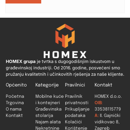
HOMEX grupa
je tvrtka s dugogodišnjim iskustvom u
građevinskoj industriji. Od 2016. godine, posvećeni smo
pružanju kvalitetnih i učinkovitih rješenja za naše klijente.
Općenito
Kategorije
Pravilnici
Kontakt
Početna
Mobilne kuće
Pravilnik
HOMEX d.o.o.
Trgovina
i kontejneri
privatnosti
OIB:
O nama
Građevinska
Prikupljanje
33538115779
Kontakt
stolarija
podataka
A:
II. Gajnički
Najam alata
Kolačići
vidikovac 8,
Nekretnine
Korištenje
Zagreb