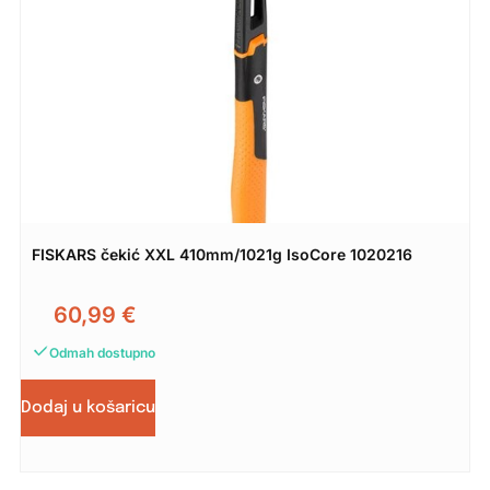
FISKARS čekić XXL 410mm/1021g IsoCore 1020216
60,99
€
Odmah dostupno
Dodaj u košaricu