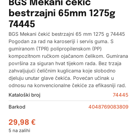
BGS Mekani čekić
bestrzajni 65mm 1275g
74445
BGS Mekani čekić bestrzajni 65 mm 1275 g 74445
Pogodan za rad na karoseriji i servis guma. S
gumiranom (TPR) polipropilenskom (PP)
kompozitnom ručkom ojačanom čelikom. Gumirana
površina za siguran hvat tijekom rada. Bez trzaja
zahvaljujući čeličnim kuglicama koje slobodno
djeluju unutar glave čekića. Povećan učinak u
odnosu na konvencionalne čekiće za efikasniji rad.
Kataloški broj
74445
Barkod
4048769083809
29,98
€
5 na zalihi