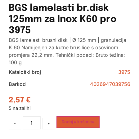
BGS lamelasti br.disk
125mm za Inox K60 pro
3975
BGS lamelasti brusni disk | Ø 125 mm | granulacija
K 60 Namijenjen za kutne brusilice s osovinom
promjera 22,2 mm. Tehnički podaci: Bruto težina:
100 g
Kataloški broj
3975
Barkod
4026947039756
2,57
€
5 na zalihi
Dodaj u košaricu
-
+