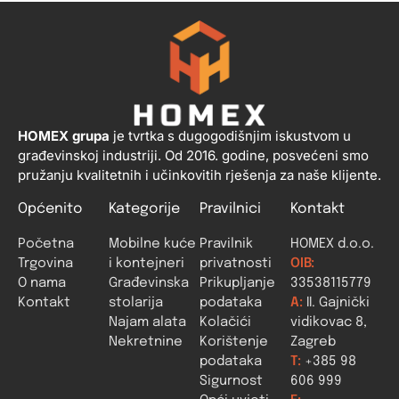
HOMEX grupa
je tvrtka s dugogodišnjim iskustvom u
građevinskoj industriji. Od 2016. godine, posvećeni smo
pružanju kvalitetnih i učinkovitih rješenja za naše klijente.
Općenito
Kategorije
Pravilnici
Kontakt
Početna
Mobilne kuće
Pravilnik
HOMEX d.o.o.
Trgovina
i kontejneri
privatnosti
OIB:
O nama
Građevinska
Prikupljanje
33538115779
Kontakt
stolarija
podataka
A:
II. Gajnički
Najam alata
Kolačići
vidikovac 8,
Nekretnine
Korištenje
Zagreb
podataka
T:
+385 98
Sigurnost
606 999