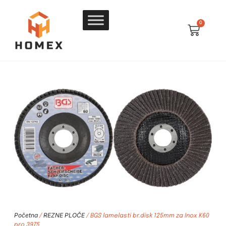
0
Početna
REZNE PLOČE
/
/ BGS lamelasti br.disk 125mm za Inox K60
pro 3975