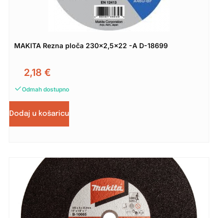
MAKITA Rezna ploča 230×2,5×22 -A D-18699
2,18
€
Odmah dostupno
Dodaj u košaricu