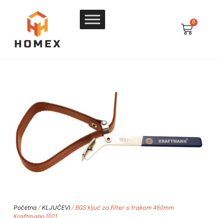
0
Početna
KLJUČEVI
/
/ BGS ključ za filter s trakom 460mm
Kraftmann 1021