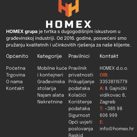
HOMEX grupa
je tvrtka s dugogodišnjim iskustvom u
građevinskoj industriji. Od 2016. godine, posvećeni smo
pružanju kvalitetnih i učinkovitih rješenja za naše klijente.
Općenito
Kategorije
Pravilnici
Kontakt
Početna
Mobilne kuće
Pravilnik
HOMEX d.o.o.
Trgovina
i kontejneri
privatnosti
OIB:
O nama
Građevinska
Prikupljanje
33538115779
Kontakt
stolarija
podataka
A:
II. Gajnički
Najam alata
Kolačići
vidikovac 8,
Nekretnine
Korištenje
Zagreb
podataka
T:
+385 98
Sigurnost
606 999
Opći uvjeti
E:
poslovanja
info@homex.hr
Raskid