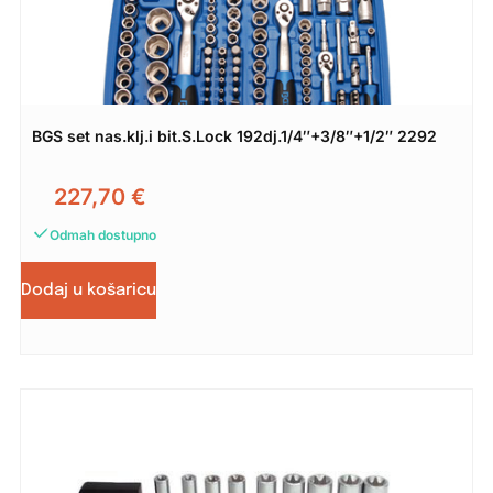
BGS set nas.klj.i bit.S.Lock 192dj.1/4″+3/8″+1/2″ 2292
227,70
€
Odmah dostupno
Dodaj u košaricu