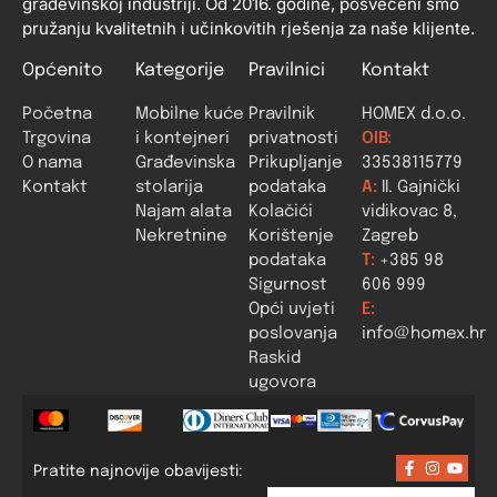
građevinskoj industriji. Od 2016. godine, posvećeni smo
pružanju kvalitetnih i učinkovitih rješenja za naše klijente.
Općenito
Kategorije
Pravilnici
Kontakt
Početna
Mobilne kuće
Pravilnik
HOMEX d.o.o.
Trgovina
i kontejneri
privatnosti
OIB:
O nama
Građevinska
Prikupljanje
33538115779
Kontakt
stolarija
podataka
A:
II. Gajnički
Najam alata
Kolačići
vidikovac 8,
Nekretnine
Korištenje
Zagreb
podataka
T:
+385 98
Sigurnost
606 999
Opći uvjeti
E:
poslovanja
info@homex.hr
Raskid
ugovora
Pratite najnovije obavijesti: