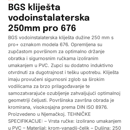
BGS kliješta
vodoinstalaterska
250mm pro 676
BGS vodoinstalaterska kliješta dužine 250 mm s
pro+ oznakom modela 676. Opremljena su
zupčastom površinom za optimalno držanje
obratka i sigurnosnim ručkama izoliranim
umakanjem u PVC. Zupci su dodatno induktivno
otvrdnuti za dugotrajnost i tešku upotrebu. Kliješta
imaju provučeni sigurnosni zglob sa širokim
vodilicama za brzo prilagođavanje te
samozatvarajuće ozubljenje zahvaljujući optimalnoj
geometriji čeljusti. Površinska završna obrada je
kromirana, visokosjajna prema DIN ISO 8976.
Proizvedeno u Njemačkoj. TEHNIČKE
SPECIFIKACIJE: – Vrsta ručke: izolirano umakanjem
u PVC – Materijal: krom-vanadij-čelik – Duljina: 250