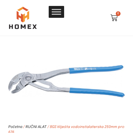
0
Početna
RUČNI ALAT
/
/ BGS kliješta vodoinstalaterska 250mm pro
676