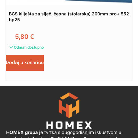
BGS kliješta za siječ. čeona (stolarska) 200mm pro+ 552
bp25
5,80
€
Odmah dostupno
Dodaj u košaricu
HOMEX grupa
je tvrtka s dugogodišnjim iskustvom u