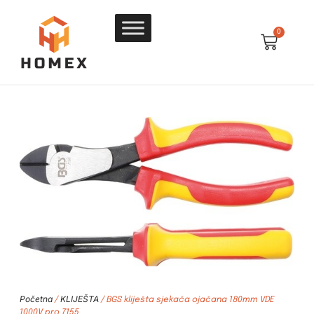
0
Početna
KLIJEŠTA
/
/ BGS kliješta sjekača ojačana 180mm VDE
1000V pro 7155