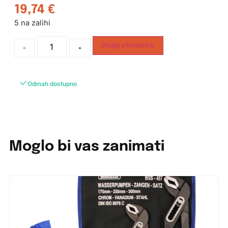
19,74
€
5 na zalihi
Dodaj u košaricu
-
+
Odmah dostupno
Moglo bi vas zanimati