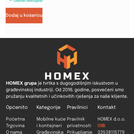
Odmah dostupno
Dodaj u košaricu
HOMEX grupa
je tvrtka s dugogodišnjim iskustvom u
građevinskoj industriji. Od 2016. godine, posvećeni smo
pružanju kvalitetnih i učinkovitih rješenja za naše klijente.
Općenito
Kategorije
Pravilnici
Kontakt
Početna
Mobilne kuće
Pravilnik
HOMEX d.o.o.
Trgovina
i kontejneri
privatnosti
OIB:
O nama
Građevinska
Prikupljanje
33538115779