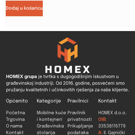
Dodaj u košaricu
HOMEX grupa
je tvrtka s dugogodišnjim iskustvom u
građevinskoj industriji. Od 2016. godine, posvećeni smo
pružanju kvalitetnih i učinkovitih rješenja za naše klijente.
Općenito
Kategorije
Pravilnici
Kontakt
Početna
Mobilne kuće
Pravilnik
HOMEX d.o.o.
Trgovina
i kontejneri
privatnosti
OIB:
O nama
Građevinska
Prikupljanje
33538115779
Kontakt
stolarija
podataka
A:
II. Gajnički