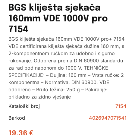
BGS kliješta sjekača
160mm VDE 1000V pro
7154
BGS kliješta sjekača 160mm VDE 1000V pro+ 7154
VDE certificirana kliješta sjekača dužine 160 mm, s
2-komponentnom ručkom za udobno i sigurno
rukovanje. Odobrena prema DIN 60900 standardu
za rad pod naponom do 1000 V. TEHNIČKE
SPECIFIKACIJE: – Duljina: 160 mm – Vrsta ručke: 2-
komponentna – Normativa: DIN 60900, VDE
odobreno – Bruto težina: 250 g – Pakiranje:
prikladno za zidno vješanje
Kataloški broj
7154
Barkod
4026947071541
19,36
€