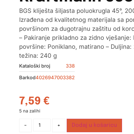
BGS kliješta šiljasta poluokrugla 45°, 
Izrađena od kvalitetnog materijala sa p
površinom za dugotrajnu zaštitu od koro
– Pakiranje prikladno za zidno vješanje
površine: Poniklano, matirano – Duljina
težina: 240 g
Kataloški broj
338
Barkod
4026947003382
7,59
€
5 na zalihi
-
+
Dodaj u košaricu