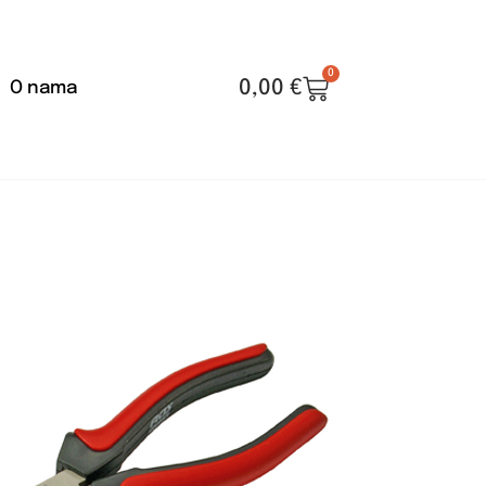
0
0,00
€
O nama