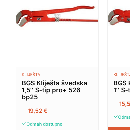
KLIJEŠTA
KLIJEŠT
BGS Kliješta švedska
BGS K
1,5″ S-tip pro+ 526
1″ S-
bp25
15,
19,52
€
Odma
Odmah dostupno