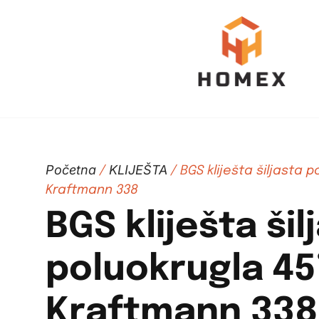
Početna
KLIJEŠTA
/
/ BGS kliješta šiljasta 
Kraftmann 338
BGS kliješta šil
poluokrugla 4
Kraftmann 338