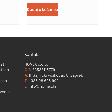
Dodaj u košaricu
Kontakt
osti
HOMEX d.o.o.
ataka
OIB:
33538115779
A:
II. Gajnički vidikovac 8, Zagreb
taka
T:
+385 98 606 999
E:
info@homex.hr
ovanja