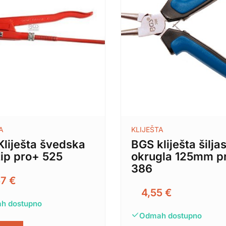
A
KLIJEŠTA
liješta švedska
BGS kliješta šilja
tip pro+ 525
okrugla 125mm p
386
57
€
4,55
€
h dostupno
Odmah dostupno