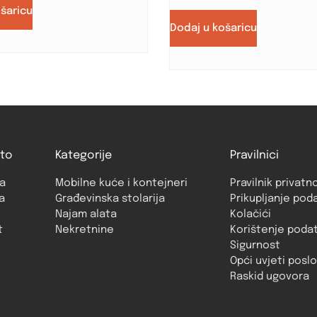
ošaricu
Dodaj u košaricu
to
Kategorije
Pravilnici
a
Mobilne kuće i kontejneri
Pravilnik privatn
a
Građevinska stolarija
Prikupljanje pod
Najam alata
Kolačići
t
Nekretnine
Korištenje poda
Sigurnost
Opći uvjeti posl
Raskid ugovora