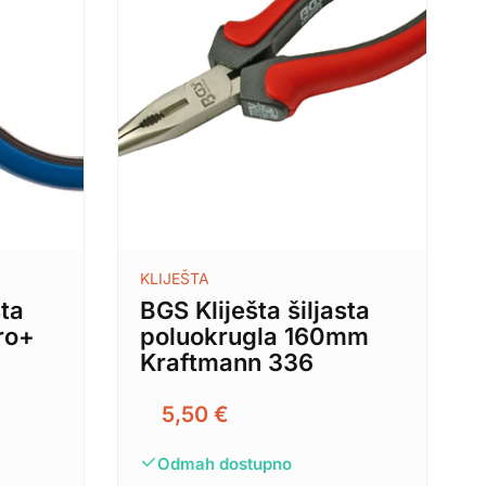
KLIJEŠTA
sta
BGS Kliješta šiljasta
ro+
poluokrugla 160mm
Kraftmann 336
5,50
€
Odmah dostupno