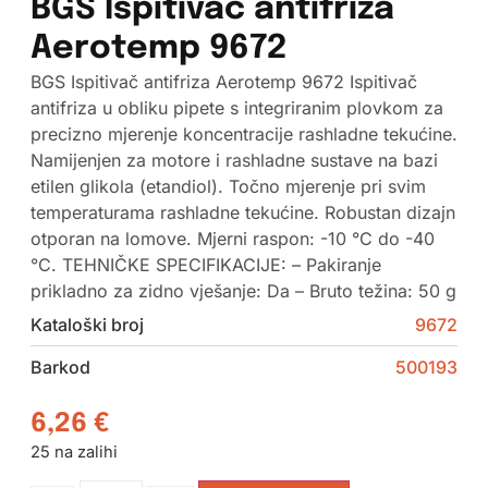
BGS Ispitivač antifriza
Aerotemp 9672
BGS Ispitivač antifriza Aerotemp 9672 Ispitivač
antifriza u obliku pipete s integriranim plovkom za
precizno mjerenje koncentracije rashladne tekućine.
Namijenjen za motore i rashladne sustave na bazi
etilen glikola (etandiol). Točno mjerenje pri svim
temperaturama rashladne tekućine. Robustan dizajn
otporan na lomove. Mjerni raspon: -10 °C do -40
°C. TEHNIČKE SPECIFIKACIJE: – Pakiranje
prikladno za zidno vješanje: Da – Bruto težina: 50 g
Kataloški broj
9672
Barkod
500193
6,26
€
25 na zalihi