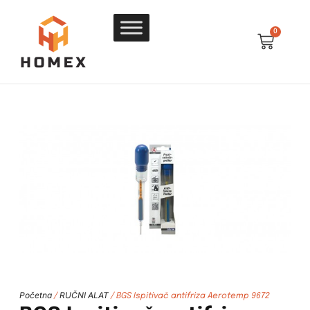
0
Početna
RUČNI ALAT
/
/ BGS Ispitivač antifriza Aerotemp 9672