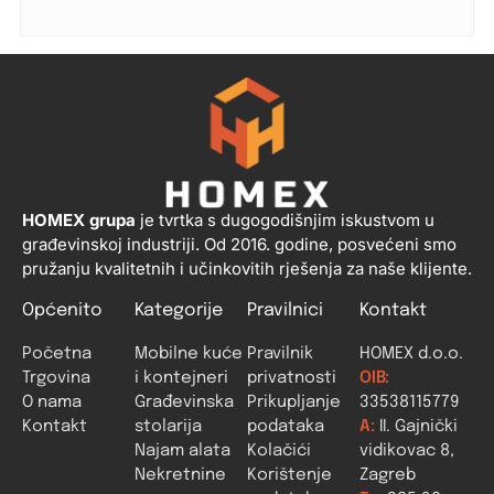
HOMEX grupa
je tvrtka s dugogodišnjim iskustvom u
građevinskoj industriji. Od 2016. godine, posvećeni smo
pružanju kvalitetnih i učinkovitih rješenja za naše klijente.
Općenito
Kategorije
Pravilnici
Kontakt
Početna
Mobilne kuće
Pravilnik
HOMEX d.o.o.
Trgovina
i kontejneri
privatnosti
OIB:
O nama
Građevinska
Prikupljanje
33538115779
Kontakt
stolarija
podataka
A:
II. Gajnički
Najam alata
Kolačići
vidikovac 8,
Nekretnine
Korištenje
Zagreb