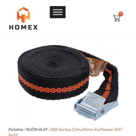
0
Početna
RUČNI ALAT
/
/ BGS Gurtna 3,5mx25mm Kraftmann 3597
bp25