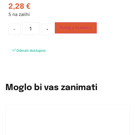
2,28
€
5 na zalihi
Dodaj u košaricu
-
+
Odmah dostupno
Moglo bi vas zanimati