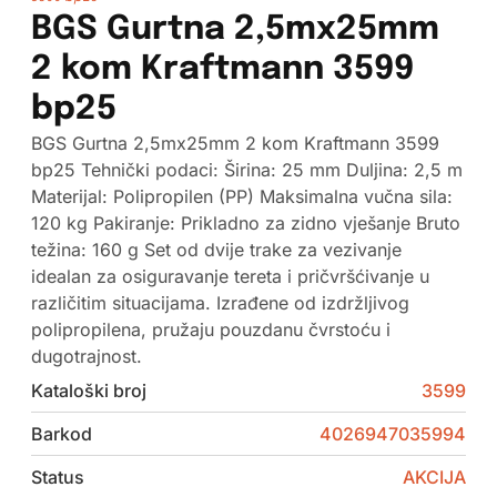
BGS Gurtna 2,5mx25mm
2 kom Kraftmann 3599
bp25
BGS Gurtna 2,5mx25mm 2 kom Kraftmann 3599
bp25 Tehnički podaci: Širina: 25 mm Duljina: 2,5 m
Materijal: Polipropilen (PP) Maksimalna vučna sila:
120 kg Pakiranje: Prikladno za zidno vješanje Bruto
težina: 160 g Set od dvije trake za vezivanje
idealan za osiguravanje tereta i pričvršćivanje u
različitim situacijama. Izrađene od izdržljivog
polipropilena, pružaju pouzdanu čvrstoću i
dugotrajnost.
Kataloški broj
3599
Barkod
4026947035994
Status
AKCIJA