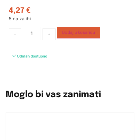
4,27
€
5 na zalihi
Dodaj u košaricu
-
+
Odmah dostupno
Moglo bi vas zanimati