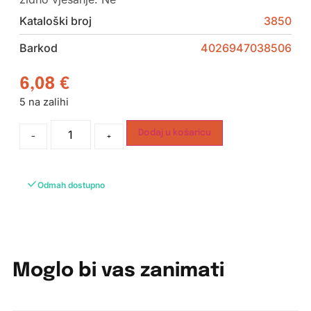
Kataloški broj
3850
Barkod
4026947038506
6,08
€
5 na zalihi
Dodaj u košaricu
-
+
Odmah dostupno
Moglo bi vas zanimati