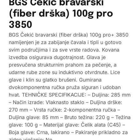
BGS Čekić bravarski
(fiber drška) 100g pro
3850
BGS Čekić bravarski (fiber drška) 100g pro+ 3850
namijenjen je za zabijanje čavala i tipli u gotovo
svim područjima i za sve vrste radova. Kovana
izvedba osigurava dugotrajnost. Glava je
presvučena strukturnim prahom za pečenje, a
udarne rube zone su induktivno otvrdnute. Lice
glave i klin su glatko brušeni. Gumirana
dvokomponentna ručka pruža siguran i udoban
hvat. TEHNIČKE SPECIFIKACIJE: – Duljina: 285 mm
– Način izrade: Vlaknasto staklo – Duljina drške:
270 mm – Vrsta ručke: 2-komponentna ručka –
Duljina glave: 85 mm – Bruto težina: 220 g – Težina
glave: 100 g – Materijal glave: Čelik alata (C45) –
Boja glave: Crna, lakirano – Pakiranje prikladno za
zidno vješanje: Ne