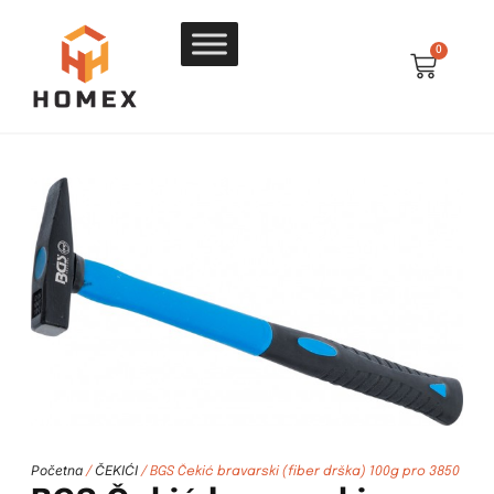
0
Početna
ČEKIĆI
/
/ BGS Čekić bravarski (fiber drška) 100g pro 3850