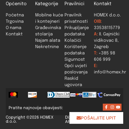
Općenito
Kategorije
Pravilnici
Kontakt
Početna
Mobilne kuće
Pravilnik
HOMEX d.o.o.
Trgovina
i kontejneri
privatnosti
OIB:
O nama
Građevinska
Prikupljanje
33538115779
Kontakt
stolarija
podataka
A:
II. Gajnički
Najam alata
Kolačići
vidikovac 8,
Nekretnine
Korištenje
Zagreb
podataka
T:
+385 98
Sigurnost
606 999
Opći uvjeti
E:
poslovanja
info@homex.hr
Raskid
ugovora
Pratite najnovije obavijesti:
Dizajn i izrada:
POŠALJITE UPIT
Copyright ©2026 HOMEX
APLIKACIJE
.HR
d.o.o.