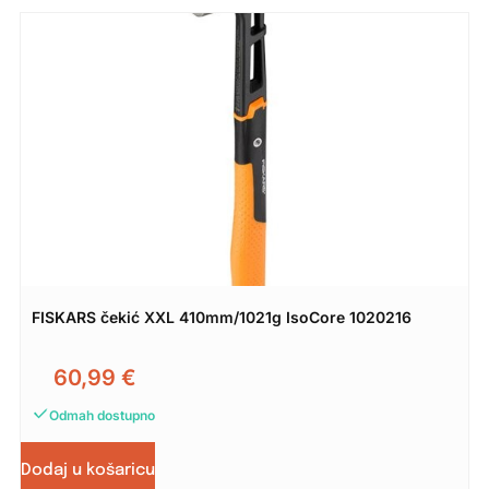
FISKARS čekić XXL 410mm/1021g IsoCore 1020216
60,99
€
Odmah dostupno
Dodaj u košaricu