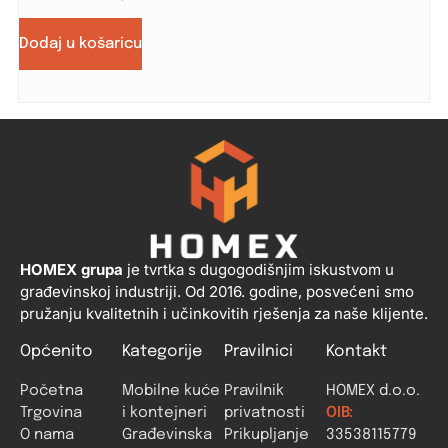
Dodaj u košaricu
HOMEX grupa
je tvrtka s dugogodišnjim iskustvom u
građevinskoj industriji. Od 2016. godine, posvećeni smo
pružanju kvalitetnih i učinkovitih rješenja za naše klijente.
Općenito
Kategorije
Pravilnici
Kontakt
Početna
Mobilne kuće
Pravilnik
HOMEX d.o.o.
Trgovina
i kontejneri
privatnosti
OIB:
O nama
Građevinska
Prikupljanje
33538115779