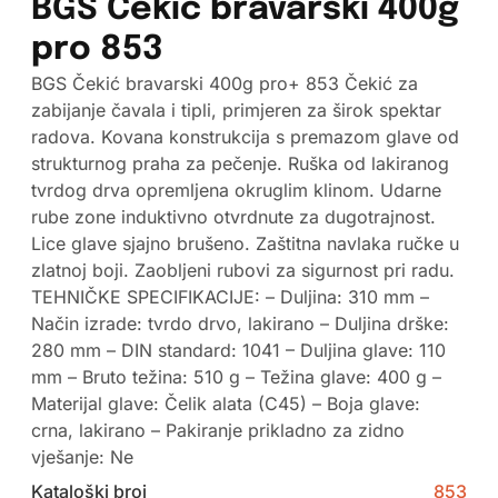
BGS Čekić bravarski 400g
pro 853
BGS Čekić bravarski 400g pro+ 853 Čekić za
zabijanje čavala i tipli, primjeren za širok spektar
radova. Kovana konstrukcija s premazom glave od
strukturnog praha za pečenje. Ruška od lakiranog
tvrdog drva opremljena okruglim klinom. Udarne
rube zone induktivno otvrdnute za dugotrajnost.
Lice glave sjajno brušeno. Zaštitna navlaka ručke u
zlatnoj boji. Zaobljeni rubovi za sigurnost pri radu.
TEHNIČKE SPECIFIKACIJE: – Duljina: 310 mm –
Način izrade: tvrdo drvo, lakirano – Duljina drške:
280 mm – DIN standard: 1041 – Duljina glave: 110
mm – Bruto težina: 510 g – Težina glave: 400 g –
Materijal glave: Čelik alata (C45) – Boja glave:
crna, lakirano – Pakiranje prikladno za zidno
vješanje: Ne
Kataloški broj
853