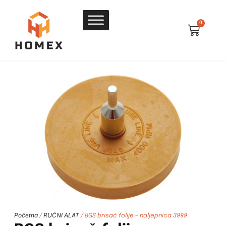
0
Početna
RUČNI ALAT
/
/ BGS brisač folije – naljepnica 3999