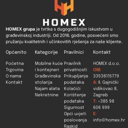
HOMEX grupa
je tvrtka s dugogodišnjim iskustvom u
građevinskoj industriji. Od 2016. godine, posvećeni smo
pružanju kvalitetnih i učinkovitih rješenja za naše klijente.
Općenito
Kategorije
Pravilnici
Kontakt
Početna
Mobilne kuće
Pravilnik
HOMEX d.o.o.
Trgovina
i kontejneri
privatnosti
OIB:
O nama
Građevinska
Prikupljanje
33538115779
Kontakt
stolarija
podataka
A:
II. Gajnički
Najam alata
Kolačići
vidikovac 8,
Nekretnine
Korištenje
Zagreb
podataka
T:
+385 98
Sigurnost
606 999
Opći uvjeti
E:
poslovanja
info@homex.hr
Raskid