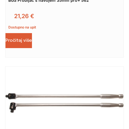
BGS Probijač s navojem 35mm pro+ 562
21,26
€
Dostupno na upit
Pročitaj više