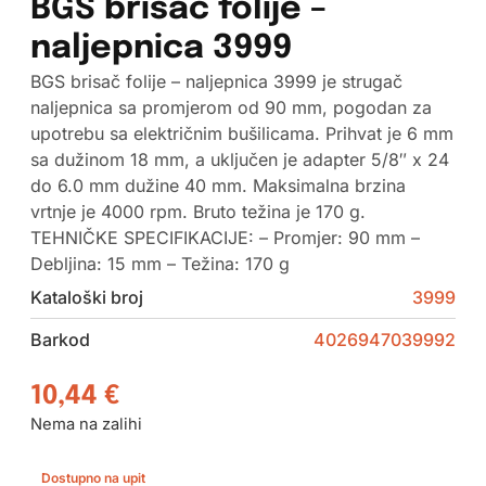
BGS brisač folije –
naljepnica 3999
BGS brisač folije – naljepnica 3999 je strugač
naljepnica sa promjerom od 90 mm, pogodan za
upotrebu sa električnim bušilicama. Prihvat je 6 mm
sa dužinom 18 mm, a uključen je adapter 5/8″ x 24
do 6.0 mm dužine 40 mm. Maksimalna brzina
vrtnje je 4000 rpm. Bruto težina je 170 g.
TEHNIČKE SPECIFIKACIJE: – Promjer: 90 mm –
Debljina: 15 mm – Težina: 170 g
Kataloški broj
3999
Barkod
4026947039992
10,44
€
Nema na zalihi
Dostupno na upit