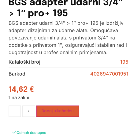
BGS adapter udarni 3/4″
> 1″ pro+ 195
BGS adapter udarni 3/4″ > 1″ pro+ 195 je izdržljiv
adapter dizajniran za udarne alate. Omogućava
povezivanje udarnih alata s prihvatom 3/4″ na
dodatke s prihvatom 1″, osiguravajući stabilan rad i
dugotrajnost u profesionalnim primjenama.
Kataloški broj
195
Barkod
4026947001951
14,62
€
1 na zalihi
-
+
Dodaj u košaricu
Odmah dostupno