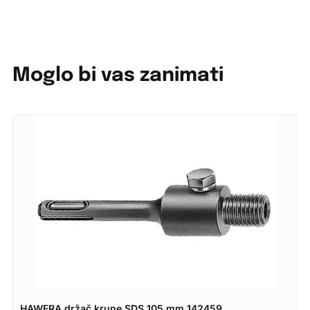
Moglo bi vas zanimati
HAWERA držač krune SDS 105 mm 142459