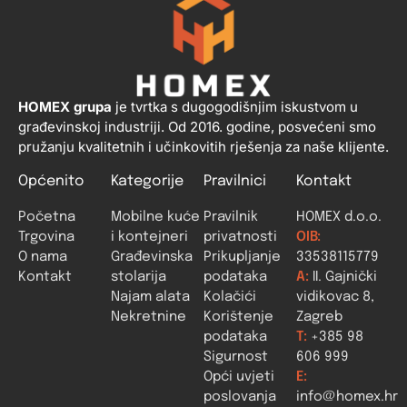
HOMEX grupa
je tvrtka s dugogodišnjim iskustvom u
građevinskoj industriji. Od 2016. godine, posvećeni smo
pružanju kvalitetnih i učinkovitih rješenja za naše klijente.
Općenito
Kategorije
Pravilnici
Kontakt
Početna
Mobilne kuće
Pravilnik
HOMEX d.o.o.
Trgovina
i kontejneri
privatnosti
OIB:
O nama
Građevinska
Prikupljanje
33538115779
Kontakt
stolarija
podataka
A:
II. Gajnički
Najam alata
Kolačići
vidikovac 8,
Nekretnine
Korištenje
Zagreb
podataka
T:
+385 98
Sigurnost
606 999
Opći uvjeti
E:
poslovanja
info@homex.hr